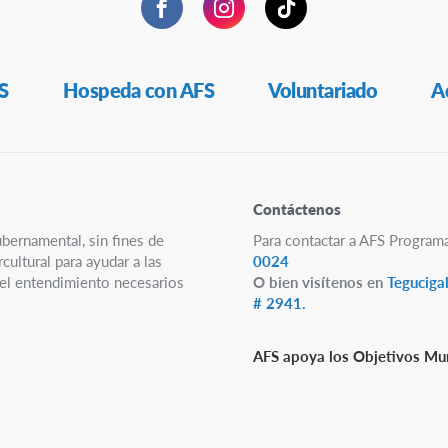
Facebook
Instagram
TikTok
S
Hospeda con AFS
Voluntariado
A
Contáctenos
ubernamental, sin fines de
Para contactar a AFS Program
ultural para ayudar a las
0024
y el entendimiento necesarios
O bien visítenos en
Teguciga
# 2941.
AFS apoya los Objetivos Mun