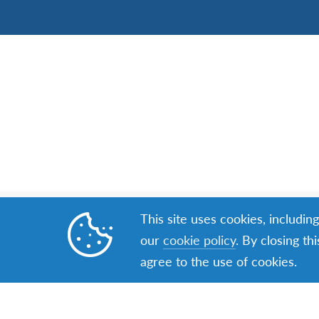
This site uses cookies, includin
our
cookie policy
. By closing th
agree to the use of cookies.