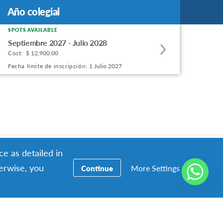
Año colegial
Año colegial
SPOTS AVAILABLE
Apply
Septiembre 2027 - Julio 2028
to
Cost:
$ 12,900.00
this
Fecha límite de inscripción:
1 Julio 2027
program
offering
ce as detailed in
herwise, you
More Settings
Continue