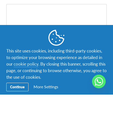
This site uses cookies, including third-party cookies,
to optimize your browsing experience as detailed in
our
cookie policy
. By closing this banner, scrolling this
Por favor escriba aquí cuál es su consulta o sobre qué desea
información.
page, or continuing to browse otherwise, you agree to
the use of cookies.
More Settings
Continue