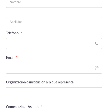
This
Nombre
field
is
for
validation
purposes
Apellidos
and
should
be
left
Teléfono
*
unchanged.
Email
*
Organización o institución a la que representa
Comentarios - Asunto
*