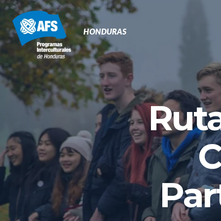
Navegación
Primaria
HONDURAS
Ruta
C
Par