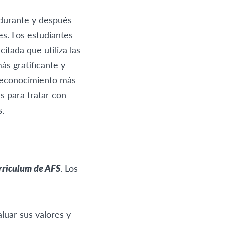
 durante y después
es. Los estudiantes
tada que utiliza las
ás gratificante y
n reconocimiento más
s para tratar con
s.
rriculum de AFS
. Los
luar sus valores y