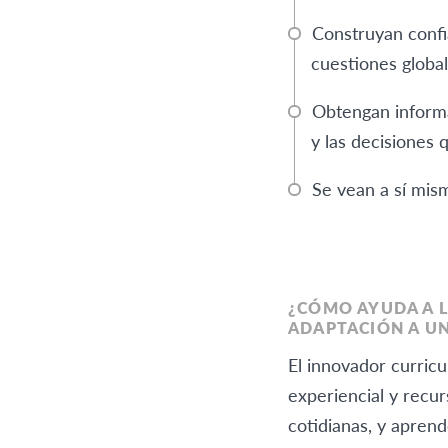
Construyan confia
cuestiones globa
Obtengan informa
y las decisiones
Se vean a sí mis
¿CÓMO AYUDA A L
ADAPTACIÓN A U
El innovador curric
experiencial y recur
cotidianas, y aprend