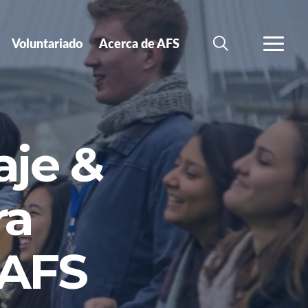
Voluntariado
Acerca de AFS
BÚSQUEDA
MÁS
aje &
ra
 AFS