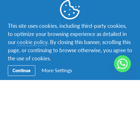
Facebook
Instagram
TikTok
This site uses cookies, including third-party cookies,
to optimize your browsing experience as detailed in
Navegación
Viaja con AFS
our
cookie policy
. By closing this banner, scrolling this
Secundaria
page, or continuing to browse otherwise, you agree to
Hospeda con AFS
the use of cookies.
Voluntariado
More Settings
Continue
Acerca de AFS
Contáctenos
Para contactar a AFS Programas Interculturales de Honduras
llámenos al
+504 9539-0024
O bien visítenos en
Tegucigalpa, Colonia El Castaño,