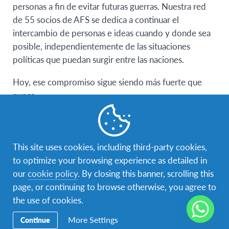
personas a fin de evitar futuras guerras. Nuestra red
de 55 socios de AFS se dedica a continuar el
intercambio de personas e ideas cuando y donde sea
posible, independientemente de las situaciones
políticas que puedan surgir entre las naciones.
Hoy, ese compromiso sigue siendo más fuerte que
nunca.
AFS no tiene participantes alojados en Ucrania.
Estamos tomando todas las medidas para ayudar a
garantizar que nuestros participantes estén seguros y
This site uses cookies, including third-party cookies,
bien apoyados por nuestro personal altamente
to optimize your browsing experience as detailed in
capacitado y dedicados voluntarios.
our
cookie policy
. By closing this banner, scrolling this
page, or continuing to browse otherwise, you agree to
Si tiene preguntas, comuníquese con
info-
the use of cookies.
honduras@afs.org
More Settings
Continue
Si tiene alguna inquietud acerca de cómo esta